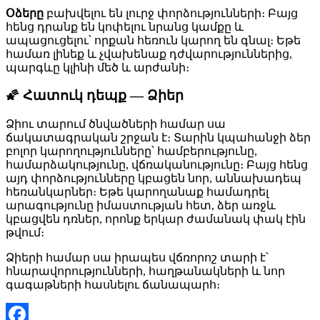
Օձերը
բախվելու են լուրջ փորձությունների։ Բայց
հենց դրանք են կոփելու նրանց կամքը և
ապացուցելու՝ որքան հեռուն կարող են գնալ։ Եթե
համառ լինեք և չվախենաք դժվարություններից,
պարգևը կլինի մեծ և արժանի։
🌠 Հատուկ դեպք — Ձիեր
Ձիու տարում ծնվածների համար սա
ճակատագրական շրջան է։ Տարին կպահանջի ձեր
բոլոր կարողությունները՝ համբերությունը,
համարձակությունը, վճռականությունը։ Բայց հենց
այդ փորձությունները կբացեն նոր, աննախադեպ
հեռանկարներ։ Եթե կարողանաք համադրել
արագությունը իմաստության հետ, ձեր առջև
կբացվեն դռներ, որոնք երկար ժամանակ փակ էին
թվում։
Ձիերի համար սա իրապես վճռորոշ տարի է՝
հնարավորությունների, հաղթանակների և նոր
գագաթների հասնելու ճանապարհ։