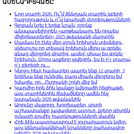
ԱՄԵՆԱԴԻՏՎԱԾԸ
Նոր տարի 2026. Ու՞մ ծննդյան տարին կբերի
հաջողություն և ո՞վ կբախվի փորձությունների
Գլոբան նշել է երեք նշան, որոնք
անսպասելիորեն «արթնանալու են որպես
միլիոնատերեր» 2025 թվականի մարտին
Մամաս էր էկել մեր տուն էրեխուն տեսնելու,
սկեսուրս որ տեսավ էրեխուն մերս ա գրկել,
գնաց վերցրեց մոտից, ասեց՝ սխալ ես գրկել
էրեխուն․ Մորս աչքերը լցվեցին, ես էլ ո՛չ տարա,
ո՛չ բերեցի ու․․․
Կնոջս հետ համատեղ ապրել ենք 12 տարի, 3
երեխա ենք ունեցել, բայց միայն վերջերս եմ
իմացել, որ․․․Ուղղակի շոկի մեջ եմ
Կարմիր հրե ձին կյանքը կվերածի հեքիաթի.
այս տարիներին ծնվածները ամեն ինչ
կստանան 2026 թվականին
Արյունը մաքրող, խորխաբեր, սրտի
աշխատանքը լավացնող պտուղ․ քչերը գիտեն
ունաբի բուժիչ հատկությունների մասին
Հրե ձին պատրաստում է յուրահատուկ նվեր.
այս կենդանակերպի նշանները բախտավոր
կլինեն 2026 թվականին