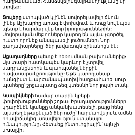
հաղթանակած։ Հանձնվելու գայթակղությանը մի՛
տրվեք։
Ցուլերը
ստիպված կլինեն սովորել ավելի ճկուն
լինել։ Աշխարհը արագ է փոխվում, և դուք նույնպես
պետք է հարմարվեք նոր իրողություններին։
Սովորական մեթոդները կարող են այլևս չգործել,
ուստի որոնեք անսպասելի լուծումներ։ Նոր
գաղափարները՝ ձեր լավագույն զինանոցն են։
Աքաղաղները
պետք է հեռու մնան բախումներից։
Այս տարի հատկապես կարևոր է չտրվել
սադրանքներին և պահպանել ներքին
հավասարակշռությունը։ Եթե կարողանաք
հանգիստ և արժանապատիվ հաղթահարել սուր
պահերը՝ շրջապատը ձեզ կտեսնի նոր լույսի տակ։
Կապիկների
համար տարին կբերի
փոփոխությունների շղթա։ Իրադարձությունները
կդարձնեն կյանքը անկանխատեսելի, բայց հենց
այստեղ է թաքնված ձեր ուժը՝ հարմարվելու և ամեն
իրավիճակից առավելություն ստանալու
ունակությունը։ Հետևեք ինտուիցիային՝ այն չի
սխալվի։