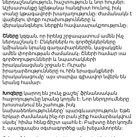
ներդաշնակություն, հաշտություն և նոր հույսեր։
Աշխատանքը կընթանա հանգիստ հունով, իսկ
տանը կթագավորի խաղաղությունը։ Ժամանակն է
վայելելու փոքր ուրախությունները և
վերականգնելու ներքին հավասարակշռությունը։
Շները
կզգան, որ իրենց շրջապատում ամեն ինչ
ներդաշնակ է։ Ընկերներն ու գործընկերները
կմիանան նրանց գաղափարներին, կաջակցեն
ամեն փորձության ժամանակ։ Շների համար սա
գործողությունների և նպատակների
իրականացման շրջան է։ Ուրախ
իրադարձությունները ու հին երազանքների
իրականացումը՝ այս տարվա գլխավոր նվերն են
նրանց համար։
Խոզերը
կարող են շունչ քաշել՝ ֆինանսական
հաջողությունը նրանց կողմն է։ Նոր ներդրումները
խոստանում են շահույթ, իսկ
նախաձեռնությունները՝ պարգևատրություն։ Եթե
երկար ժամանակ ինչ-որ բան չէիք համարձակվում
սկսել՝ հիմա հենց ճիշտ պահն է։ Բախտը ձեր կողմն
է, պարզապես օգտագործեք այն խելամտորեն։