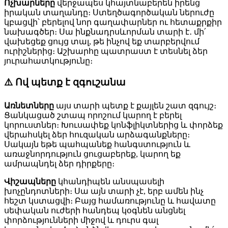
Ոչխարները
վերջապես կհայտնաբերեն իրենց
իրական տաղանդը։ Ստեղծագործական ներուժը
կբացվի՝ բերելով նոր գաղափարներ ու հետաքրքիր
նախագծեր։ Սա ինքնադրսևորման տարի է․ մի՛
վախեցեք ցույց տալ, թե ինչով եք տարբերվում
ուրիշներից։ Աշխարհը պատրաստ է տեսնել ձեր
յուրահատկությունը։
⚠️ Ով պետք է զգուշանա
Առնետները
այս տարի պետք է քայլեն շատ զգույշ։
Ցանկացած շտապ որոշում կարող է բերել
կորուստներ։ Խուսափեք կոնֆլիկտներից և փորձեք
վերահսկել ձեր հուզական արձագանքները։
Սակայն եթե պահպանեք հանգստություն և
առաջնորդություն ցուցաբերեք, կարող եք
ամրապնդել ձեր դիրքերը։
Վիշապները
կհանդիպեն անսպասելի
խոչընդոտների։ Սա այն տարի չէ, երբ ամեն ինչ
հեշտ կստացվի։ Բայց համառությունը և հավատը
սեփական ուժերի հանդեպ կօգնեն անցնել
փորձությունների միջով և դուրս գալ