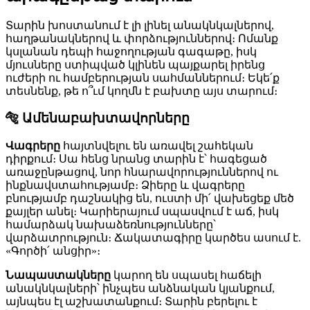
Տարին խոստանում է լի լինել անակնկալներով,
հաղթանակներով և փորձություններով։ Ոմանք
կսլանան դեպի հաջողության գագաթը, իսկ
մյուսները ստիպված կլինեն պայքարել իրենց
ուժերի ու համբերության սահմաններում։ Եկե՛ք
տեսնենք, թե ո՞ւմ կողմն է բախտը այս տարում։
🐅 Ամենաբախտավորները
Վագրերը
հայտնվելու են առավել շահեկան
դիրքում։ Սա հենց նրանց տարին է՝ հագեցած
առաջընթացով, նոր հնարավորություններով ու
ինքնավստահությամբ։ Ձիերը և վագրերը
բնությամբ դաշնակից են, ուստի մի՛ վախեցեք մեծ
քայլեր անել։ Կարիերայում սպասվում է աճ, իսկ
համարձակ նախաձեռնությունները՝
վարձատրություն։ Ճակատագիրը կարծես ասում է.
«Գործի՛ անցիր»։
Նապաստակները
կարող են սպասել հաճելի
անակնկալների՝ ինչպես անձնական կյանքում,
այնպես էլ աշխատանքում։ Տարին բերելու է