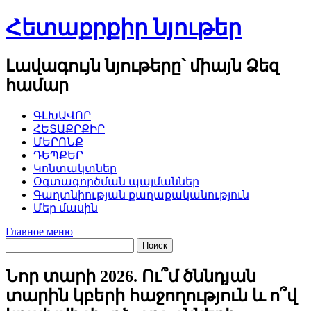
Перейти
Հետաքրքիր նյութեր
к
содержимому
Լավագույն նյութերը՝ միայն Ձեզ
համար
ԳԼԽԱՎՈՐ
ՀԵՏԱՔՐՔԻՐ
ՄԵՐՈՆՔ
ԴԵՊՔԵՐ
Կոնտակտներ
Օգտագործման պայմաններ
Գաղտնիության քաղաքականություն
Մեր մասին
Главное меню
Նոր տարի 2026. Ու՞մ ծննդյան
տարին կբերի հաջողություն և ո՞վ